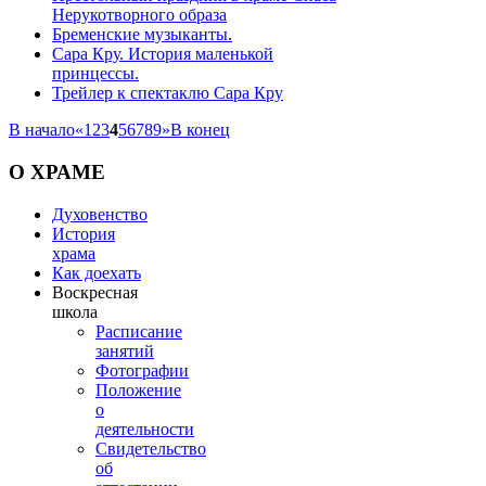
Нерукотворного образа
Бременские музыканты.
Сара Кру. История маленькой
принцессы.
Трейлер к спектаклю Сара Кру
В начало
«
1
2
3
4
5
6
7
8
9
»
В конец
О
ХРАМЕ
Духовенство
История
храма
Как доехать
Воскресная
школа
Расписание
занятий
Фотографии
Положение
о
деятельности
Свидетельство
об