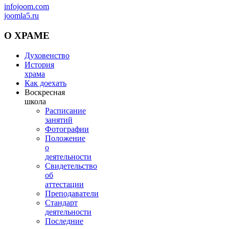
infojoom.com
joomla5.ru
О
ХРАМЕ
Духовенство
История
храма
Как доехать
Воскресная
школа
Расписание
занятий
Фотографии
Положение
о
деятельности
Свидетельство
об
аттестации
Преподаватели
Стандарт
деятельности
Последние