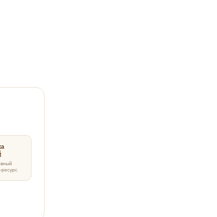
ка
авный
-ресурс